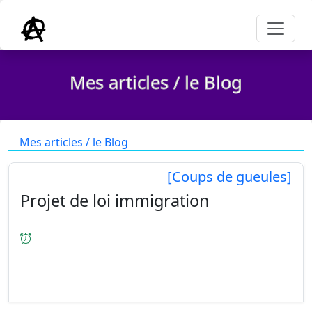
Mes articles / le Blog
Mes articles / le Blog
[Coups de gueules]
Projet de loi immigration
[20/12/2023
] Avec le « Projet de loi immigration »
nos députés sont en train de renforcer dans la loi
la distinction entre les Français et les étrangers
ainsi qu'entre les étrangers eux-mêmes selon qu'ils
« travai...