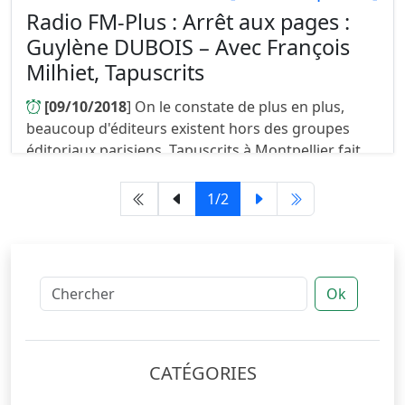
Radio FM-Plus : Arrêt aux pages :
Guylène DUBOIS – Avec François
Milhiet, Tapuscrits
[09/10/2018
] On le constate de plus en plus,
beaucoup d'éditeurs existent hors des groupes
éditoriaux parisiens. Tapuscrits à Montpellier fait
partie de ces maisons d'éditions qui se
construisent en organisant a...
1/2
Ok
CATÉGORIES