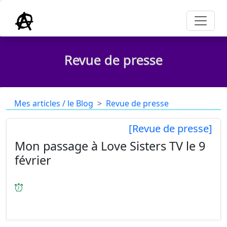
Revue de presse
Mes articles / le Blog
Revue de presse
[Revue de presse]
Mon passage à Love Sisters TV le 9
février
[18/02/2026
] Mon passage à Love Sisters TV le 9
février. Merci à toute l'équipe pour leur accueil et
pour cette belle expérience. Merci pour la mise en
avant des artistes locaux, il en ont bien besoin ! ...