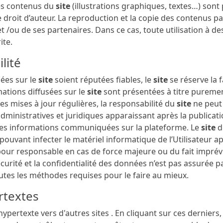
les contenus du
site
(illustrations graphiques, textes…) sont
le droit d’auteur. La reproduction et la copie des contenus pa
t /ou de ses partenaires. Dans ce cas, toute utilisation à
ite.
lité
iées sur le
site
soient réputées fiables, le
site
se réserve la 
mations diffusées sur le
site
sont présentées à titre puremen
des mises à jour régulières, la responsabilité du
site
ne peut
dministratives et juridiques apparaissant après la publicat
on des informations communiquées sur la plateforme. Le
site
d
ouvant infecter le matériel informatique de l’Utilisateur aprè
pour responsable en cas de force majeure ou du fait imprév
sécurité et la confidentialité des données n’est pas assurée p
tes les méthodes requises pour le faire au mieux.
ertextes
ypertexte vers d'autres sites . En cliquant sur ces derniers, l