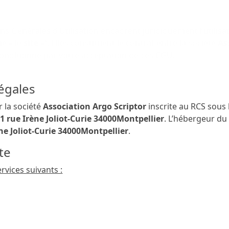
s Générales d’Utilisation encadrent juridiquement l’utilisa
é « le
site
»). Elles constituent le contrat entre la société
As
st conditionné par votre acceptation de ces CGU.
légales
r la société
Association Argo Scriptor
inscrite au RCS sous
é
1 rue Irène Joliot-Curie 34000Montpellier
. L’hébergeur d
ène Joliot-Curie 34000Montpellier
.
ite
rvices suivants :