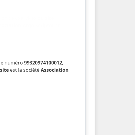
tion des services du
site
sociation Argo Scriptor
et
 le numéro
99320974100012
,
u
site
est la société
Association