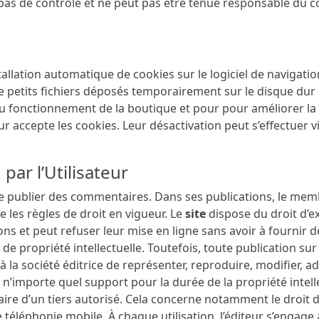
 pas de contrôle et ne peut pas être tenue responsable du
nstallation automatique de cookies sur le logiciel de navigatio
petits fichiers déposés temporairement sur le disque dur de 
u fonctionnement de la boutique et pour pour améliorer la 
teur accepte les cookies. Leur désactivation peut s’effectuer 
 par l’Utilisateur
publier des commentaires. Dans ses publications, le memb
e les règles de droit en vigueur. Le
site
dispose du droit d’e
ions et peut refuser leur mise en ligne sans avoir à fournir 
s de propriété intellectuelle. Toutefois, toute publication sur
 à la société éditrice de représenter, reproduire, modifier, ada
 n’importe quel support pour la durée de la propriété intelle
ire d’un tiers autorisé. Cela concerne notamment le droit d’
e téléphonie mobile. À chaque utilisation, l’éditeur s’enga