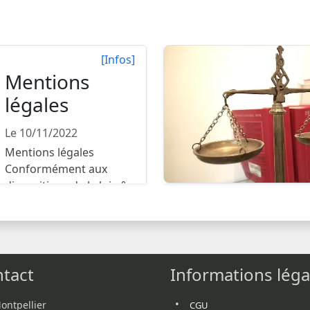
[Infos]
Mentions
légales
Le 10/11/2022
Mentions légales
Conformément aux
dispositions de la loi n°
2004-575 ...
tact
Informations léga
ontpellier
CGU