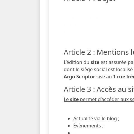
Les présentes CGU ou Condition
milhiet.com
(ci-après dénomm
l’utilisateur. L’accès au site e
Article 2 : Mentions 
L’édition du
site
est assurée pa
dont le siège social est localis
Argo Scriptor
sise au
1 rue Ir
Article 3 : Accès au s
Le
site
permet d’accéder aux se
Actualité via le blog ;
Évènements ;
...