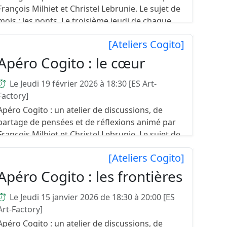
François Milhiet et Christel Lebrunie. Le sujet de
mois : les ponts Le troisième jeudi de chaque
mois, nou...
[Ateliers Cogito]
Apéro Cogito : le cœur
Le Jeudi 19 février 2026 à 18:30 [ES Art-
Factory]
Apéro Cogito : un atelier de discussions, de
partage de pensées et de réflexions animé par
François Milhiet et Christel Lebrunie. Le sujet de
mois : le coeur Le troisième jeudi de chaque
[Ateliers Cogito]
mois, nous ...
Apéro Cogito : les frontières
Le Jeudi 15 janvier 2026 de 18:30 à 20:00 [ES
Art-Factory]
Apéro Cogito : un atelier de discussions, de