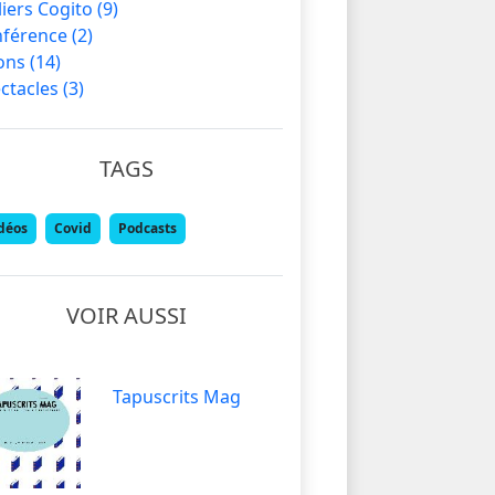
liers Cogito
(9)
nférence
(2)
lons
(14)
ctacles
(3)
TAGS
déos
Covid
Podcasts
VOIR AUSSI
Tapuscrits Mag