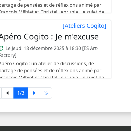
partage de pensées et de réflexions animé par
François Milhiet et Christel Lebrunie. Le sujet de
mois : les frontières Le troisième jeudi de
[Ateliers Cogito]
chaque mois...
Apéro Cogito : Je m'excuse
Le Jeudi 18 décembre 2025 à 18:30 [ES Art-
Factory]
Apéro Cogito : un atelier de discussions, de
partage de pensées et de réflexions animé par
François Milhiet et Christel Lebrunie. Le sujet de
mois : Je m'excuse Le troisième jeudi de chaque
mois, n...
1/3