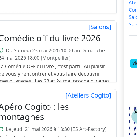
Ate
Co
Deuxième conférence sur la langue des
Sa
oiseaux chez l'habitant ...
Spe
[Salons]
Comédie off du livre 2026
Du Samedi 23 mai 2026 10:00 au Dimanche
24 mai 2026 18:00 [Montpellier]
Vi
La Comédie OFF du livre , c'est parti ! Au plaisir
de vous y rencontrer et vous faire découvrir
mes ouvrages ! Les 23 et 24 mai prochain, venez
découvrir cette vitrine ouverte sur les richesses
[Ateliers Cogito]
cult...
Apéro Cogito : les
montagnes
Le Jeudi 21 mai 2026 à 18:30 [ES Art-Factory]