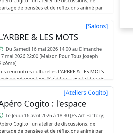
Apéro Cogito : un atelier de discussions, de
partage de pensées et de réflexions animé par
François Milhiet et Christel Lebrunie. Le sujet de
mois : les montagnes Le troisième jeudi de
[Salons]
chaque mois,...
L'ARBRE & LES MOTS
Du Samedi 16 mai 2026 14:00 au Dimanche
17 mai 2026 22:00 [Maison Pour Tous Joseph
Ricôme]
Les rencontres culturelles L'ARBRE & LES MOTS
reviennent pour leur 4è édition, avec la librairie
Au Mbongui et l'association Palpit'Arts. La
[Ateliers Cogito]
Maison Pour Tous Joseph Ricôme située dans le
quartier Fi...
Apéro Cogito : l'espace
Le Jeudi 16 avril 2026 à 18:30 [ES Art-Factory]
Apéro Cogito : un atelier de discussions, de
partage de pensées et de réflexions animé par