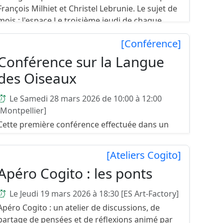
François Milhiet et Christel Lebrunie. Le sujet de
mois : l'espace Le troisième jeudi de chaque
mois, nous ...
[Conférence]
Conférence sur la Langue
des Oiseaux
Le Samedi 28 mars 2026 de 10:00 à 12:00
[Montpellier]
Cette première conférence effectuée dans un
cadre privé a réuni 80 personnes et a rencontré
un intérêt certain de la part de l'auditoire. Une
[Ateliers Cogito]
prochaine date publique cette fois ci sera
Apéro Cogito : les ponts
bientôt propos...
Le Jeudi 19 mars 2026 à 18:30 [ES Art-Factory]
Apéro Cogito : un atelier de discussions, de
partage de pensées et de réflexions animé par