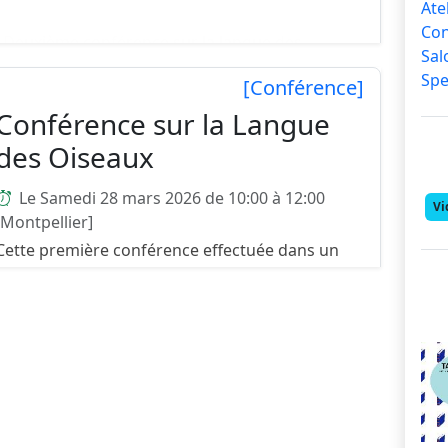
Ate
Co
Deuxième conférence sur la langue des
Sa
oiseaux chez l'habitant ...
Spe
[Conférence]
Conférence sur la Langue
des Oiseaux
Le Samedi 28 mars 2026 de 10:00 à 12:00
Vi
[Montpellier]
Cette première conférence effectuée dans un
cadre privé a réuni 80 personnes et a rencontré
un intérêt certain de la part de l'auditoire. Une
prochaine date publique cette fois ci sera
bientôt propos...