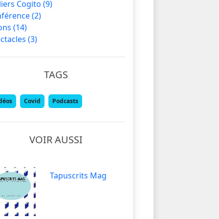
liers Cogito
(9)
nférence
(2)
lons
(14)
ctacles
(3)
TAGS
déos
Covid
Podcasts
VOIR AUSSI
Tapuscrits Mag