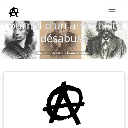
Journal d'un anarchiste
désabusé
Blog et podcasts de François Milhiet