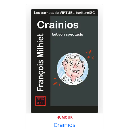
décalée, drôle et trash.
HUMOUR
Crainios