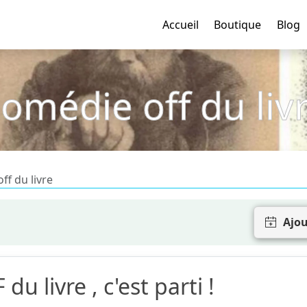
Accueil
Boutique
Blog
omédie off du liv
ff du livre
Ajou
u livre , c'est parti !