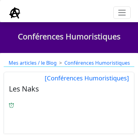
Conférences Humoristiques
Mes articles / le Blog
Conférences Humoristiques
[Conférences Humoristiques]
Les Naks
[01/07/2022
] Voilà une nouvelle intervention
dans la série de mes conférences culturelles. J'ai
choisi ce soir de vous entretenir de la tribu des
Naks. Vous tous qui êtes sensibles aux arts et à la
beauté vous n...