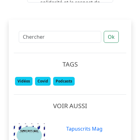
solidarité et le respect de
l’Homme, et de l’autre une
économie de libre entreprise.
Ok
TAGS
Vidéos
Covid
Podcasts
VOIR AUSSI
Tapuscrits Mag