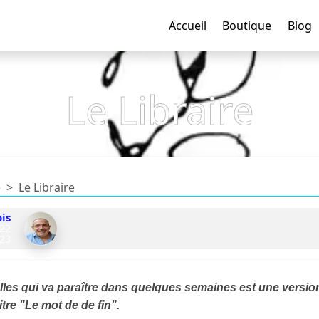
Accueil
Boutique
Blog
Le Libraire
e
Le Libraire
is
022
23
lles qui va paraître dans quelques semaines est une vers
itre "Le mot de de fin".