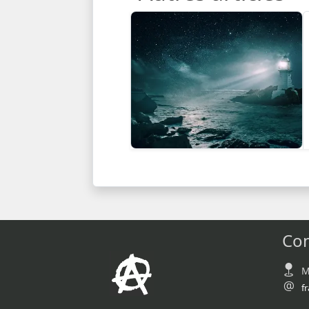
Con
M
f