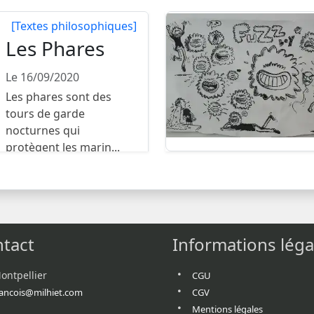
[Textes philosophiques]
Les Phares
Le 16/09/2020
Les phares sont des
tours de garde
nocturnes qui
protègent les marin...
tact
Informations léga
ontpellier
CGU
rancois@milhiet.com
CGV
Mentions légales