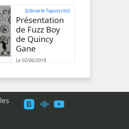
[Librairie Tapuscrits]
Présentation
de Fuzz Boy
de Quincy
Gane
Le 02/06/2018
Un grand merci à
Quincy Gane pour son
magnifique cadeau à...
les