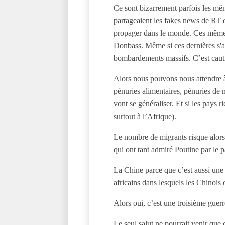
Ce sont bizarrement parfois les mêm
partageaient les fakes news de RT et
propager dans le monde. Ces mêmes 
Donbass. Même si ces dernières s'av
bombardements massifs. C’est cauti
Alors nous pouvons nous attendre à
pénuries alimentaires, pénuries de
vont se généraliser. Et si les pays r
surtout à l’Afrique).
Le nombre de migrants risque alors
qui ont tant admiré Poutine par le
La Chine parce que c’est aussi une d
africains dans lesquels les Chinoi
Alors oui, c’est une troisième guer
Le seul salut ne pourrait venir que