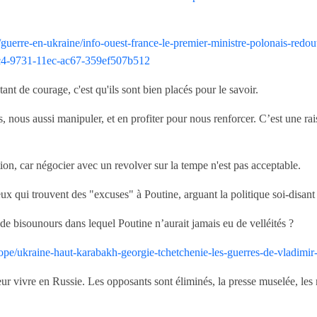
guerre-en-ukraine/info-ouest-france-le-premier-ministre-polonais-redout
5c4-9731-11ec-ac67-359ef507b512
tant de courage, c'est qu'ils sont bien placés pour le savoir.
 nous aussi manipuler, et en profiter pour nous renforcer. C’est une ra
on, car négocier avec un revolver sur la tempe n'est pas acceptable.
eux qui trouvent des "excuses" à Poutine, arguant la politique soi-disa
de bisounours dans lequel Poutine n’aurait jamais eu de velléités ?
ope/ukraine-haut-karabakh-georgie-tchetchenie-les-guerres-de-vladimi
lleur vivre en Russie. Les opposants sont éliminés, la presse muselée, les 