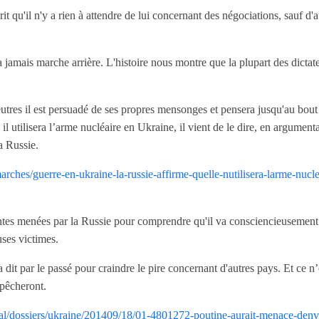
prit qu'il n'y a rien à attendre de lui concernant des négociations, sauf d
a jamais marche arrière. L'histoire nous montre que la plupart des dictat
utres il est persuadé de ses propres mensonges et pensera jusqu'au bout q
il utilisera l’arme nucléaire en Ukraine, il vient de le dire, en argument
a Russie.
marches/guerre-en-ukraine-la-russie-affirme-quelle-nutilisera-larme-nuc
entes menées par la Russie pour comprendre qu'il va consciencieusement 
uses victimes.
 a dit par le passé pour craindre le pire concernant d'autres pays. Et ce n’e
mpêcheront.
nal/dossiers/ukraine/201409/18/01-4801272-poutine-aurait-menace-denva