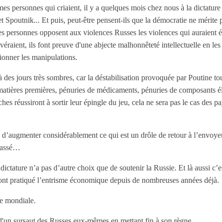
es personnes qui criaient, il y a quelques mois chez nous à la dictature 
 Spoutnik... Et puis, peut-être pensent-ils que la démocratie ne mérite 
personnes opposent aux violences Russes les violences qui auraient ét
éraient, ils font preuve d'une abjecte malhonnêteté intellectuelle en l
onner les manipulations.
 des jours très sombres, car la
déstabilisation
provoquée par Poutine touc
 matières premières, pénuries de médicaments, pénuries de composants é
iches réussiront à sortir leur épingle du jeu, cela ne sera pas le cas des
 d’augmenter considérablement ce qui est un drôle de retour à l’envo
 passé…
ictature n’a pas d’autre choix que de soutenir la Russie. Et là aussi c’e
s ont pratiqué l’entrisme économique depuis de nombreuses années déjà.
re mondiale.
 d'un sursaut des Russes eux-mêmes en mettant fin à son règne.