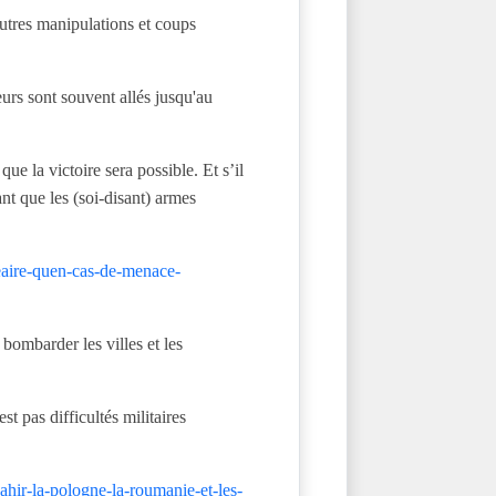
'autres manipulations et coups
eurs sont souvent allés jusqu'au
ue la victoire sera possible. Et s’il
ant que les (soi-disant) armes
leaire-quen-cas-de-menace-
bombarder les villes et les
st pas difficultés militaires
hir-la-pologne-la-roumanie-et-les-