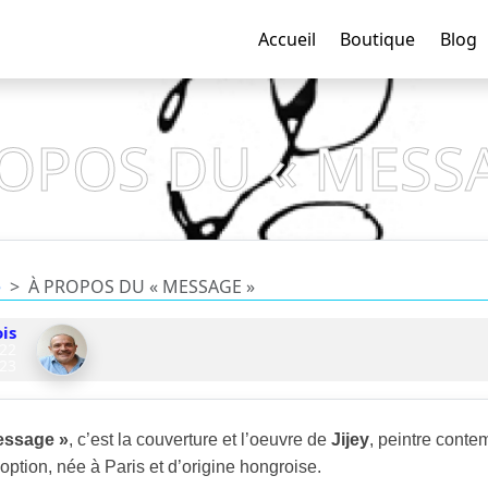
Accueil
Boutique
Blog
OPOS DU « MESS
e
À PROPOS DU « MESSAGE »
is
022
23
essage »
, c’est la couverture et l’oeuvre de
Jijey
, peintre conte
option, née à Paris et d’origine hongroise.