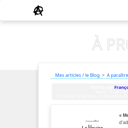
À PR
Mes articles / le Blog
A paraîtr
Publié par
Franço
Mardi 19 avril 2
mis à jour le
Samedi 23 décembre 20
« M
d’ad