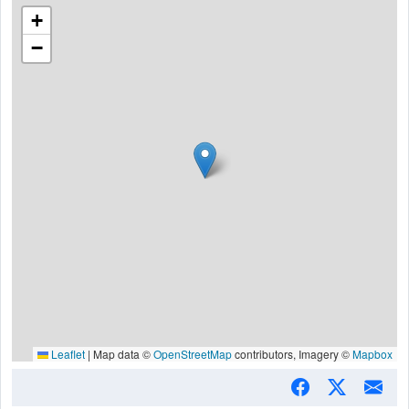
+
−
Leaflet
|
Map data ©
OpenStreetMap
contributors, Imagery ©
Mapbox