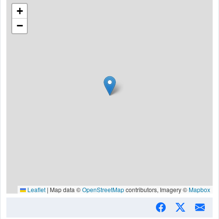
+
−
Leaflet
|
Map data ©
OpenStreetMap
contributors, Imagery ©
Mapbox